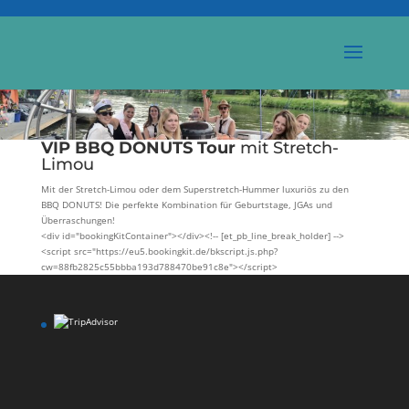
VIP BBQ DONUTS Tour
mit Stretch-
Limou
Mit der Stretch-Limou oder dem Superstretch-Hummer luxuriös zu den
BBQ DONUTS! Die perfekte Kombination für Geburtstage, JGAs und
Überraschungen!
<div id="bookingKitContainer"></div><!-- [et_pb_line_break_holder] -->
<script src="https://eu5.bookingkit.de/bkscript.js.php?
cw=88fb2825c55bbba193d788470be91c8e"></script>