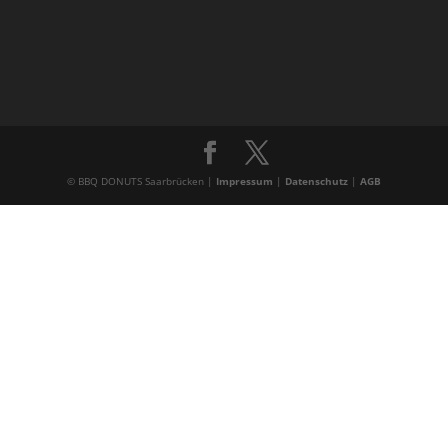
© BBQ DONUTS Saarbrücken |
Impressum
|
Datenschutz
|
AGB