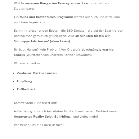
Wo?
In unserem Biergarten Feierey an der Saar
unterhalb vom
Staatstheater.
Ein
tolles und kostenfreies Programm
wartet auf euch und wird Groß
und Klein begeistern!
Kennt ihr diese runden Boote – die BBQ Donuts – die auf der Saar treiben
und wo man gemütlich grillen kann?
Alle 30 Minuten bieten wir
Schnupperfahrten an! (ohne Essen)
Ihr habt Hunger? Kein Problem! Vor Ort gibt’s
durchgängig warme
Snacks
(Würstchen von unserem Partner Schwamm)
Wir warten auf mit:
Zauberer Markus Lenzen
Hüpfburg
Fußballdart
Kommt vorbei und feiert mit!
Außerdem gibt’s auch Aktivitäten für die Erwachsenen: Probiert unser
Augmented Reality Spiel, Bullriding
… und vieles mehr!
Wir freuen uns auf Euren Besuch!!