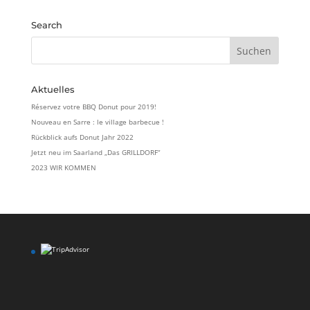
Search
Aktuelles
Réservez votre BBQ Donut pour 2019!
Nouveau en Sarre : le village barbecue !
Rückblick aufs Donut Jahr 2022
Jetzt neu im Saarland „Das GRILLDORF“
2023 WIR KOMMEN