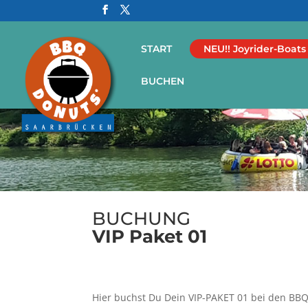
START
NEU!! Joyrider-Boats
BUCHEN
BUCHUNG
VIP Paket 01
Hier buchst Du Dein VIP-PAKET 01 bei den B